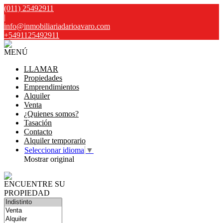
(011) 25492911
|
info@inmobiliariadarioavaro.com
+5491125492911
MENÚ
LLAMAR
Propiedades
Emprendimientos
Alquiler
Venta
¿Quienes somos?
Tasación
Contacto
Alquiler temporario
Seleccionar idioma
▼
Mostrar original
ENCUENTRE SU
PROPIEDAD