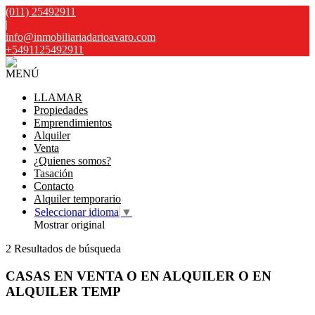
(011) 25492911
|
info@inmobiliariadarioavaro.com
+5491125492911
MENÚ
LLAMAR
Propiedades
Emprendimientos
Alquiler
Venta
¿Quienes somos?
Tasación
Contacto
Alquiler temporario
Seleccionar idioma
▼
Mostrar original
2 Resultados de búsqueda
CASAS EN VENTA O EN ALQUILER O EN
ALQUILER TEMP