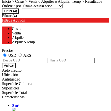
Inicio
>
Casas
>
Venta
o
Alquiler
o
Alquiler-Temp
> Resultados
Ordenar por
Filtrar
(4)
Filtrar
(4)
Filtros Activos
Casas
Venta
Alquiler
Alquiler-Temp
Precios
USD
ARS
Aplicar
Apto crédito
Ubicación
Antigüedad
Superficie Cubierta
Superficies
Superficie Total
Características
0 m²